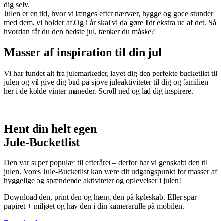
dig selv.
Julen er en tid, hvor vi længes efter nærvær, hygge og gode stunder
med dem, vi holder af.Og i år skal vi da gøre lidt ekstra ud af det. Så
hvordan får du den bedste jul, tænker du måske?
Masser af inspiration til din jul
Vi har fundet alt fra julemarkeder, lavet dig den perfekte bucketlist til
julen og vil give dig bud på sjove juleaktiviteter til dig og familien
her i de kolde vinter måneder. Scroll ned og lad dig inspirere.
Hent din helt egen
Jule-Bucketlist
Den var super populær til efteråret – derfor har vi genskabt den til
julen. Vores Jule-Bucketlist kan være dit udgangspunkt for masser af
hyggelige og spændende aktiviteter og oplevelser i julen!
Download den, print den og hæng den på køleskab. Eller spar
papiret + miljøet og hav den i din kamerarulle på mobilen.