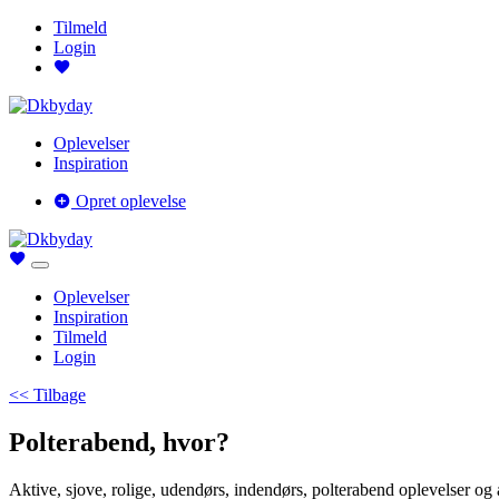
Tilmeld
Login
Oplevelser
Inspiration
Opret oplevelse
Oplevelser
Inspiration
Tilmeld
Login
<< Tilbage
Polterabend, hvor?
Aktive, sjove, rolige, udendørs, indendørs, polterabend oplevelser og ak