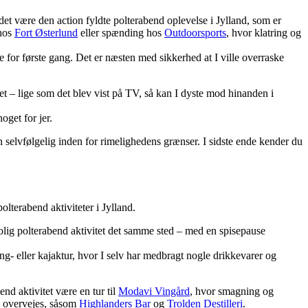
t være den action fyldte polterabend oplevelse i Jylland, som er
 hos
Fort Østerlund
eller spænding hos
Outdoorsports
, hvor klatring og
 for første gang. Det er næsten med sikkerhed at I ville overraske
t – lige som det blev vist på TV, så kan I dyste mod hinanden i
get for jer.
n selvfølgelig inden for rimelighedens grænser. I sidste ende kender du
olterabend aktiviteter i Jylland.
olig polterabend aktivitet det samme sted – med en spisepause
ng- eller kajaktur, hvor I selv har medbragt nogle drikkevarer og
nd aktivitet være en tur til
Modavi Vingård
, hvor smagning og
så overvejes, såsom
Highlanders Bar
og
Trolden Destilleri
.