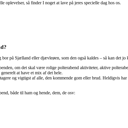
le oplevelser, så finder I noget at lave på jeres specielle dag hos os.
nd?
 og bor på Sjælland eller djævleøen, som den også kaldes – så kan det jo
abenden, om det skal være rolige polterabend aktiviteter, aktive poltera
generelt at have et mix af det hele.
eltagere og vigtigst af alle, den kommende gom eller brud. Heldigvis har
erabend, både til ham og hende, dem, de osv: