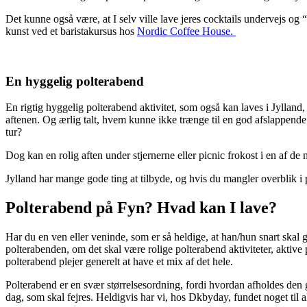
Det kunne også være, at I selv ville lave jeres cocktails undervejs og 
kunst ved et baristakursus hos
Nordic Coffee House.
En hyggelig polterabend
En rigtig hyggelig polterabend aktivitet, som også kan laves i Jylland, e
aftenen. Og ærlig talt, hvem kunne ikke trænge til en god afslappende
tur?
Dog kan en rolig aften under stjernerne eller picnic frokost i en af de
Jylland har mange gode ting at tilbyde, og hvis du mangler overblik i
Polterabend på Fyn? Hvad kan I lave?
Har du en ven eller veninde, som er så heldige, at han/hun snart skal g
polterabenden, om det skal være rolige polterabend aktiviteter, aktiv
polterabend plejer generelt at have et mix af det hele.
Polterabend er en svær størrelsesordning, fordi hvordan afholdes den go
dag, som skal fejres. Heldigvis har vi, hos Dkbyday, fundet noget til 