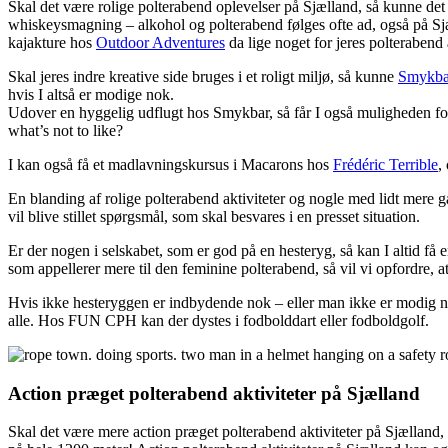
Skal det være rolige polterabend oplevelser på Sjælland, så kunne det 
whiskeysmagning – alkohol og polterabend følges ofte ad, også på Sjæ
kajakture hos
Outdoor Adventures
da lige noget for jeres polterabend a
Skal jeres indre kreative side bruges i et roligt miljø, så kunne
Smykba
hvis I altså er modige nok.
Udover en hyggelig udflugt hos Smykbar, så får I også muligheden fo
what’s not to like?
I kan også få et madlavningskursus i Macarons hos
Frédéric Terrible
,
En blanding af rolige polterabend aktiviteter og nogle med lidt mer
vil blive stillet spørgsmål, som skal besvares i en presset situation.
Er der nogen i selskabet, som er god på en hesteryg, så kan I altid få e
som appellerer mere til den feminine polterabend, så vil vi opfordre, 
Hvis ikke hesteryggen er indbydende nok – eller man ikke er modig nok 
alle. Hos FUN CPH kan der dystes i fodbolddart eller fodboldgolf.
Action præget polterabend aktiviteter på Sjælland
Skal det være mere action præget polterabend aktiviteter på Sjælland,