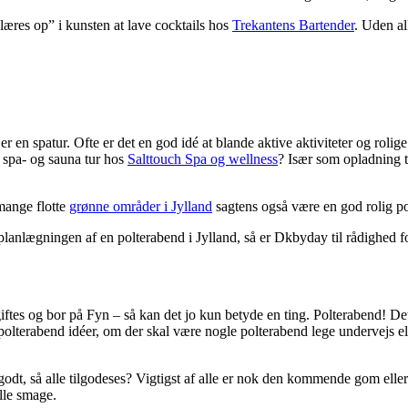
“læres op” i kunsten at lave cocktails hos
Trekantens Bartender
. Uden al
r en spatur. Ofte er det en god idé at blande aktive aktiviteter og rolige
 spa- og sauna tur hos
Salttouch Spa og wellness
? Især som opladning ti
 mange flotte
grønne områder i Jylland
sagtens også være en god rolig po
 planlægningen af en polterabend i Jylland, så er Dkbyday til rådighed 
iftes og bor på Fyn – så kan det jo kun betyde en ting. Polterabend! Det
e polterabend idéer, om der skal være nogle polterabend lege undervejs 
dt, så alle tilgodeses? Vigtigst af alle er nok den kommende gom eller b
alle smage.