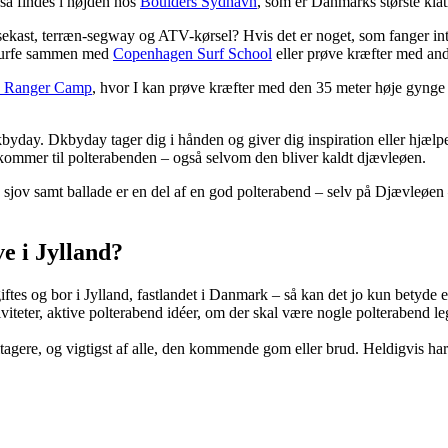
så findes i højden hos
Boulders Sydhavn
, som er Danmarks største klat
sekast, terræn-segway og ATV-kørsel? Hvis det er noget, som fanger int
 surfe sammen med
Copenhagen Surf School
eller prøve kræfter med and
 Ranger Camp
, hvor I kan prøve kræfter med den 35 meter høje gynge 
yday. Dkbyday tager dig i hånden og giver dig inspiration eller hjælpe
 kommer til polterabenden – også selvom den bliver kaldt djævleøen.
g sjov samt ballade er en del af en god polterabend – selv på Djævleøen
e i Jylland?
iftes og bor i Jylland, fastlandet i Danmark – så kan det jo kun betyde 
viteter, aktive polterabend idéer, om der skal være nogle polterabend l
eltagere, og vigtigst af alle, den kommende gom eller brud. Heldigvis ha