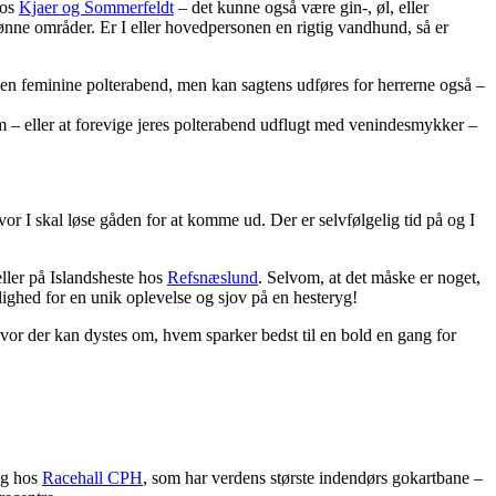
hos
Kjaer og Sommerfeldt
– det kunne også være gin-, øl, eller
ønne områder. Er I eller hovedpersonen en rigtig vandhund, så er
 den feminine polterabend, men kan sagtens udføres for herrerne også –
– eller at forevige jeres polterabend udflugt med venindesmykker –
hvor I skal løse gåden for at komme ud. Der er selvfølgelig tid på og I
ller på Islandsheste hos
Refsnæslund
. Selvom, at det måske er noget,
lighed for en unik oplevelse og sjov på en hesteryg!
vor der kan dystes om, hvem sparker bedst til en bold en gang for
ng hos
Racehall CPH
, som har verdens største indendørs gokartbane –