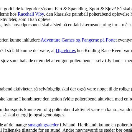
 godt lide kategorier såsom, Fart & Spænding, Sport & Sjov? Så skal de
ilerne hos
Racehall Viby
, den klassiske paintball polterabend oplevelse
ktiviteter, som I kan opleve.
s, hvis hovedpersonen skal afsted på en faldskærmsudspring tur – måske
gorien kunne inkludere
Adventure Games og Fangerne på Fortet
eventyre
er? I så fald kunne det være, at
Djævleræs
hos Kolding Race Event var no
g sjov samt ballade er en del af en god polterabend – selv i Jylland – me
bend aktiviteter, så selvfølgelig skal der også være noget til de rolige p
ke kunne I kombinere den action fyldte polterabend aktivitet, med en r
utdoorsports kunne en rolig polterabend aktivitet være en kano-, vandri
s, så skal energi jo også genoptages.
gle af de mange
smagningssteder
i Jylland. Heriblandt kunne en polterabe
til Italienske tilstande for en stund. Andre nævneværdige steder bør og