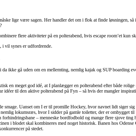
åske lige være sagen. Her handler det om i flok at finde løsningen, så i
?
kombinere flere aktiviteter på en polterabend, hvis escape room’et kun s
t, i vil synes er udfordrende.
n
al vi da ikke gå uden om en mellemting, nemlig kajak og SUP boarding e
ktisk en meget god idé, at I planlægger en polterabend efter både rolige o
r idéer til den aktive polterabend på Fyn – så hvis der mangler inspirati
alle smage. Uanset om I er til promille Hockey, hvor navnet lidt siger sig 
emlig lokumsræs, hvor I sidder på gamle toiletter, der er ombygget til ra
orhindringsbane – menneske bordfodbold og mange flere sjove ting hos
zinen i blodet skal kombineres med noget historisk. Banen hos Odense
 konkurrencer på stedet.