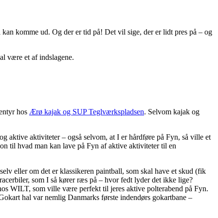
 kan komme ud. Og der er tid på! Det vil sige, der er lidt pres på – og
kal være et af indslagene.
ventyr hos
Ærø kajak og SUP Teglværkspladsen
. Selvom kajak og
g aktive aktiviteter – også selvom, at I er hårdføre på Fyn, så ville et
on til hvad man kan lave på Fyn af aktive aktiviteter til en
selv eller om det er klassikeren paintball, som skal have et skud (fik
cerbiler, som I så kører ræs på – hvor fedt lyder det ikke lige?
 WILT, som ville være perfekt til jeres aktive polterabend på Fyn.
 Gokart hal var nemlig Danmarks første indendørs gokartbane –