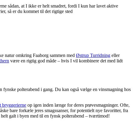
e sådan, at I ikke er helt smadret, fordi I kun har lavet aktive
r, så er du kommet til det rigtige sted
fynske natur omkring Faaborg sammen med
Østrup Turridning
eller
thern
være en rigtig god måde – hvis I vil kombinere det med lidt
en fynske polterabend i gang. Du kan også vælge en vinsmagning hos
t bryggerierne
op igen inden længe for deres prøvesmagninger. Ofte,
ske bare forkæle jeres smagssanser, for potentielt nye favoritter, fra
r helt galt i byen med til en fynsk polterabend – tværtimod!