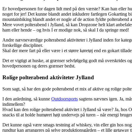
Er hovedpersonen for dagen lidt med på den værste? Kan han eller hun
noget for jer! Det kunne blandt andet inkludere fartlegen Gokarting b
mountainbiking blandt andet er nogle af de action fyldte polterabend a
Mere vovet polterabend i Jylland, så kan Dropzone helt klart anbefale
ham eller hende – og hvis I er modige nok, så skal I da springe med!
Andre nævneværdige polterabend aktiviteter i Jylland inden for kate
forskellige discipliner.
Skal der mere fart på eller være i et større køretøj end en gokart tillad
Det er vigtigt at huske, at grænser selvfølgelig godt må overskrides o
hovedpersonen og deres grænser bedst.
Rolige polterabend aktiviteter Jylland
Som sagt, så har den gode polterabend et mix af aktive og rolige poltera
I den anledning, så kunne
Outdoorsports
sagtens nævnes igen. Ja, mås
indimellem?
Hvad kan den rolige polterabend aktivitet i Jylland så være? Ja, hos O
snacks til at holde humøret højt undervejs på turen – når energi bruge
Det kunne også være smags testning af whiskey, vin eller gin hos no
rundtur kan arrangeres på selve produktionsgården – et lille getaway 