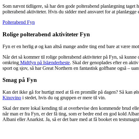
Som nævnt tidligere, så har den gode polterabend planlægning taget højd
polterabend aktiviteter. Hvis du sidder med ansvaret for at planlægge 
Polterabend Fyn
Rolige polterabend aktiviteter Fyn
Fyn er en herlig ø og kan altså mange andre ting end bare at være mo
Når det så kommer til rolige polterabend aktiviteter på Fyn, så kun
omkring
Midtfyn på Islænderheste
. Skal der genoplades efter en akti
sport og sjov, så har Great Northern en fantastisk golfbane også – ua
Smag på Fyn
Kan det ikke gå for hurtigt med at få en promille på dagen? Så kan 
Kinovino
i stedet, hvis du og gruppen er mere til vin.
Skal der mere lokal kending til at overbevise den kommende brud ell
når man er fra Fyn, er der få ting, som er bedre end en god kold Albani
Albani eller Anarkist. Ja, så er det bare med at få booket en testsmagn