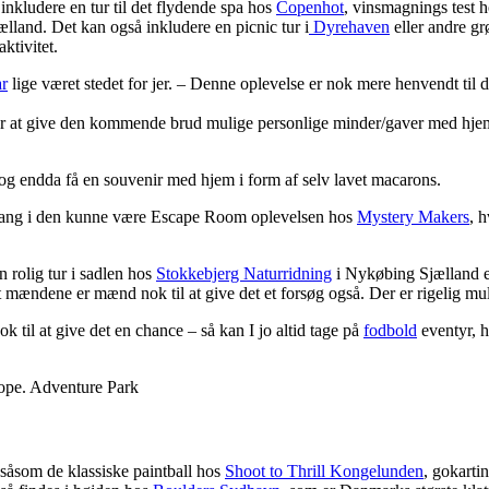
inkludere en tur til det flydende spa hos
Copenhot
, vinsmagnings test 
lland. Det kan også inkludere en picnic tur i
Dyrehaven
eller andre gr
ktivitet.
r
lige været stedet for jer. – Denne oplevelse er nok mere henvendt til
r at give den kommende brud mulige personlige minder/gaver med hjem 
 og endda få en souvenir med hjem i form af selv lavet macarons.
e gang i den kunne være Escape Room oplevelsen hos
Mystery Makers
, 
n rolig tur i sadlen hos
Stokkebjerg Naturridning
i Nykøbing Sjælland e
at mændene er mænd nok til at give det et forsøg også. Der er rigelig mu
til at give det en chance – så kan I jo altid tage på
fodbold
eventyr, h
 såsom de klassiske paintball hos
Shoot to Thrill Kongelunden
, gokarti