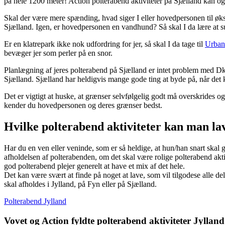
på hele 1200 meter! Action polterabend aktiviteter på Sjælland kan og
Skal der være mere spænding, hvad siger I eller hovedpersonen til øk
Sjælland. Igen, er hovedpersonen en vandhund? Så skal I da lære at
Er en klatrepark ikke nok udfordring for jer, så skal I da tage til
Urban
bevæger jer som perler på en snor.
Planlægning af jeres polterabend på Sjælland er intet problem med Dkb
Sjælland. Sjælland har heldigvis mange gode ting at byde på, når det
Det er vigtigt at huske, at grænser selvfølgelig godt må overskrides o
kender du hovedpersonen og deres grænser bedst.
Hvilke polterabend aktiviteter kan man lav
Har du en ven eller veninde, som er så heldige, at hun/han snart skal g
afholdelsen af polterabenden, om det skal være rolige polterabend akti
god polterabend plejer generelt at have et mix af det hele.
Det kan være svært at finde på noget at lave, som vil tilgodese alle d
skal afholdes i Jylland, på Fyn eller på Sjælland.
Polterabend Jylland
Vovet og Action fyldte polterabend aktiviteter Jylland