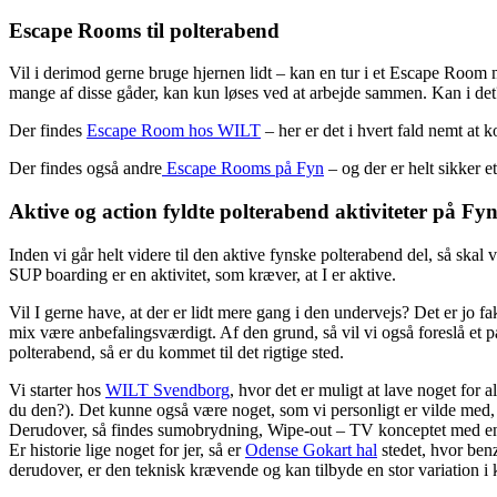
Escape Rooms til polterabend
Vil i derimod gerne bruge hjernen lidt – kan en tur i et Escape Room m
mange af disse gåder, kan kun løses ved at arbejde sammen. Kan i det
Der findes
Escape Room hos WILT
– her er det i hvert fald nemt at 
Der findes også andre
Escape Rooms på Fyn
– og der er helt sikker e
Aktive og action fyldte polterabend aktiviteter på Fy
Inden vi går helt videre til den aktive fynske polterabend del, så sk
SUP boarding er en aktivitet, som kræver, at I er aktive.
Vil I gerne have, at der er lidt mere gang i den undervejs? Det er jo fa
mix være anbefalingsværdigt. Af den grund, så vil vi også foreslå et pa
polterabend, så er du kommet til det rigtige sted.
Vi starter hos
WILT Svendborg
, hvor det er muligt at lave noget for 
du den?). Det kunne også være noget, som vi personligt er vilde med, n
Derudover, så findes sumobrydning, Wipe-out – TV konceptet med en f
Er historie lige noget for jer, så er
Odense Gokart hal
stedet, hvor ben
derudover, er den teknisk krævende og kan tilbyde en stor variation i