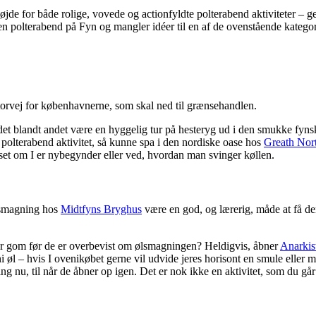
e for både rolige, vovede og actionfyldte polterabend aktiviteter – gern
en polterabend på Fyn og mangler idéer til en af de ovenstående kategorie
torvej for københavnerne, som skal ned til grænsehandlen.
ne det blandt andet være en hyggelig tur på hesteryg ud i den smukke 
v polterabend aktivitet, så kunne spa i den nordiske oase hos
Greath Nor
nset om I er nybegynder eller ved, hvordan man svinger køllen.
ølsmagning hos
Midtfyns Bryghus
være en god, og lærerig, måde at få d
er gom før de er overbevist om ølsmagningen? Heldigvis, åbner
Anarkis
 øl – hvis I ovenikøbet gerne vil udvide jeres horisont en smule eller må
ing nu, til når de åbner op igen. Det er nok ikke en aktivitet, som du gå