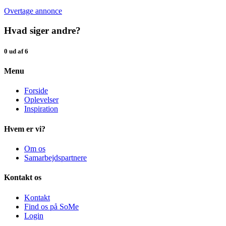
Overtage annonce
Hvad siger andre?
0 ud af 6
Menu
Forside
Oplevelser
Inspiration
Hvem er vi?
Om os
Samarbejdspartnere
Kontakt os
Kontakt
Find os på SoMe
Login