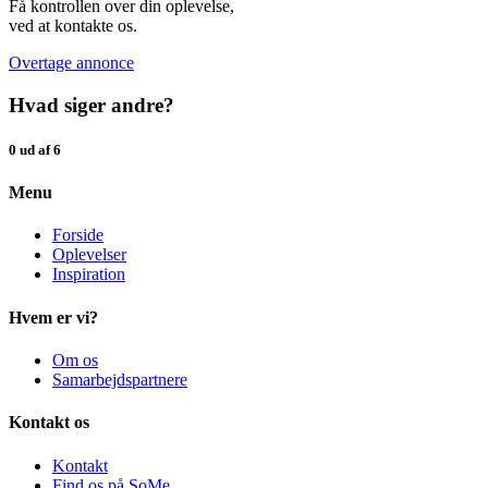
Få kontrollen over din oplevelse,
ved at kontakte os.
Overtage annonce
Hvad siger andre?
0 ud af 6
Menu
Forside
Oplevelser
Inspiration
Hvem er vi?
Om os
Samarbejdspartnere
Kontakt os
Kontakt
Find os på SoMe