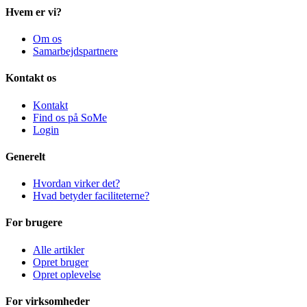
Hvem er vi?
Om os
Samarbejdspartnere
Kontakt os
Kontakt
Find os på SoMe
Login
Generelt
Hvordan virker det?
Hvad betyder faciliteterne?
For brugere
Alle artikler
Opret bruger
Opret oplevelse
For virksomheder