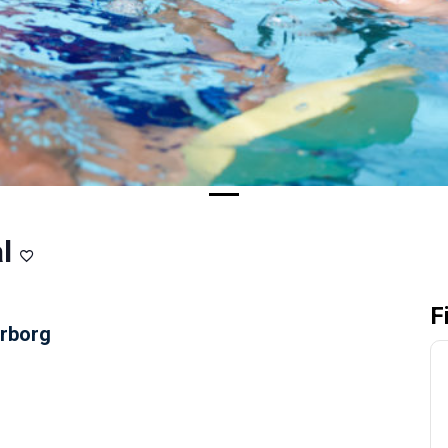
l
F
erborg