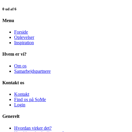
0 ud af 6
Menu
Forside
Oplevelser
Inspiration
Hvem er vi?
Om os
Samarbejdspartnere
Kontakt os
Kontakt
Find os på SoMe
Login
Generelt
Hvordan virker det?