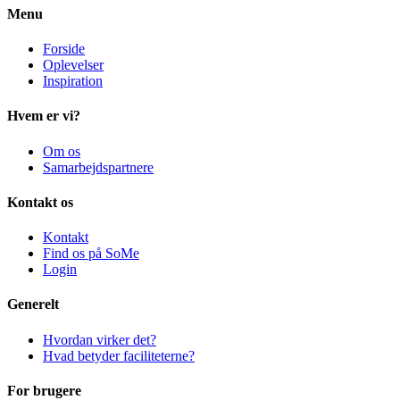
Menu
Forside
Oplevelser
Inspiration
Hvem er vi?
Om os
Samarbejdspartnere
Kontakt os
Kontakt
Find os på SoMe
Login
Generelt
Hvordan virker det?
Hvad betyder faciliteterne?
For brugere