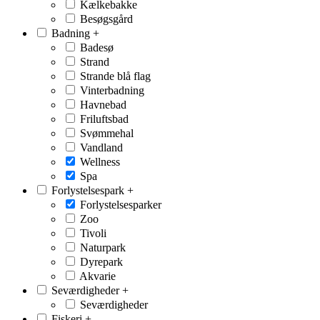
Kælkebakke
Besøgsgård
Badning
+
Badesø
Strand
Strande blå flag
Vinterbadning
Havnebad
Friluftsbad
Svømmehal
Vandland
Wellness
Spa
Forlystelsespark
+
Forlystelsesparker
Zoo
Tivoli
Naturpark
Dyrepark
Akvarie
Seværdigheder
+
Seværdigheder
Fiskeri
+