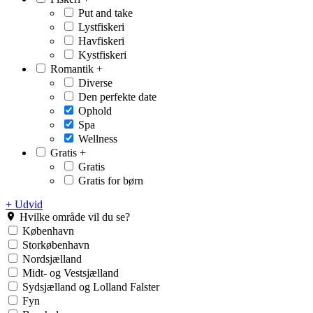
Put and take
Lystfiskeri
Havfiskeri
Kystfiskeri
Romantik
+
Diverse
Den perfekte date
Ophold
Spa
Wellness
Gratis
+
Gratis
Gratis for børn
+ Udvid
Hvilke område vil du se?
København
Storkøbenhavn
Nordsjælland
Midt- og Vestsjælland
Sydsjælland og Lolland Falster
Fyn