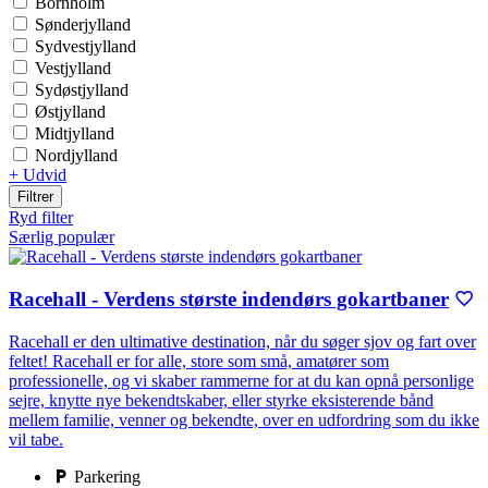
Bornholm
Sønderjylland
Sydvestjylland
Vestjylland
Sydøstjylland
Østjylland
Midtjylland
Nordjylland
+ Udvid
Filtrer
Ryd filter
Særlig populær
Racehall - Verdens største indendørs gokartbaner
Racehall er den ultimative destination, når du søger sjov og fart over
feltet! Racehall er for alle, store som små, amatører som
professionelle, og vi skaber rammerne for at du kan opnå personlige
sejre, knytte nye bekendtskaber, eller styrke eksisterende bånd
mellem familie, venner og bekendte, over en udfordring som du ikke
vil tabe.
Parkering