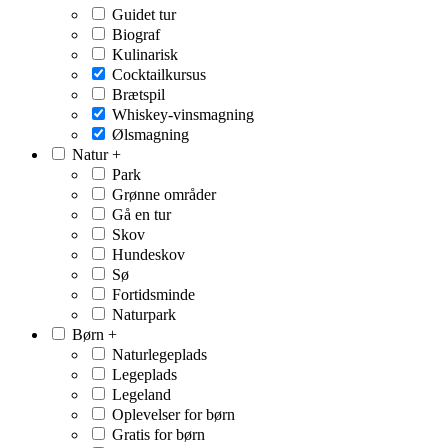
Guidet tur
Biograf
Kulinarisk
Cocktailkursus
Brætspil
Whiskey-vinsmagning
Ølsmagning
Natur
+
Park
Grønne områder
Gå en tur
Skov
Hundeskov
Sø
Fortidsminde
Naturpark
Børn
+
Naturlegeplads
Legeplads
Legeland
Oplevelser for børn
Gratis for børn