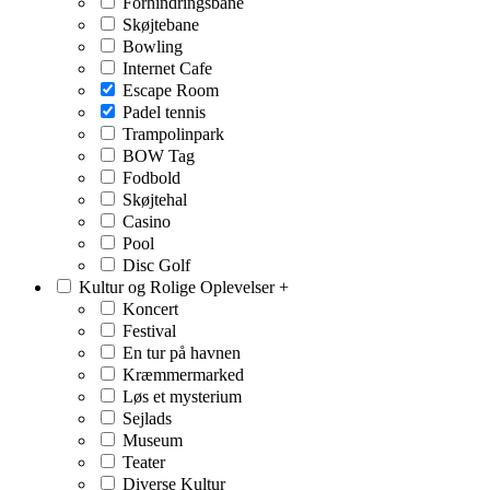
Forhindringsbane
Skøjtebane
Bowling
Internet Cafe
Escape Room
Padel tennis
Trampolinpark
BOW Tag
Fodbold
Skøjtehal
Casino
Pool
Disc Golf
Kultur og Rolige Oplevelser
+
Koncert
Festival
En tur på havnen
Kræmmermarked
Løs et mysterium
Sejlads
Museum
Teater
Diverse Kultur