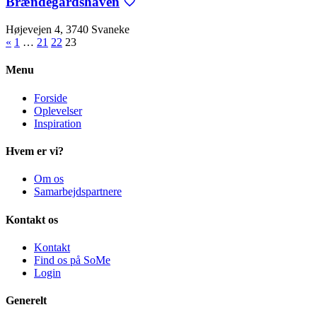
Brændegårdshaven
Højevejen 4, 3740 Svaneke
«
1
…
21
22
23
Menu
Forside
Oplevelser
Inspiration
Hvem er vi?
Om os
Samarbejdspartnere
Kontakt os
Kontakt
Find os på SoMe
Login
Generelt