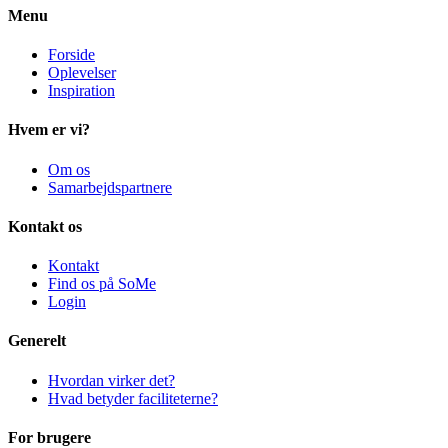
Menu
Forside
Oplevelser
Inspiration
Hvem er vi?
Om os
Samarbejdspartnere
Kontakt os
Kontakt
Find os på SoMe
Login
Generelt
Hvordan virker det?
Hvad betyder faciliteterne?
For brugere