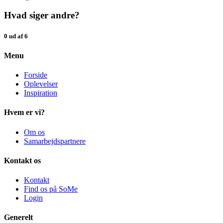
Hvad siger andre?
0 ud af 6
Menu
Forside
Oplevelser
Inspiration
Hvem er vi?
Om os
Samarbejdspartnere
Kontakt os
Kontakt
Find os på SoMe
Login
Generelt