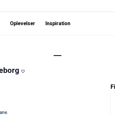
Oplevelser
Inspiration
keborg
F
ane.