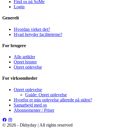
Find os på SoMe
Login
Generelt
Hvordan virker det?
Hvad betyder faciliteterne?
For brugere
Alle artikler
Opret bruger
Opret oplevelse
For virksomheder
Opret oplevelse
Guide: Opret oplevelse
Hvorfor er min oplevelse allerede på siden?
Samarbejd med os
Abonnementer / Priser
© 2026 - Dkbyday | All rights reserved