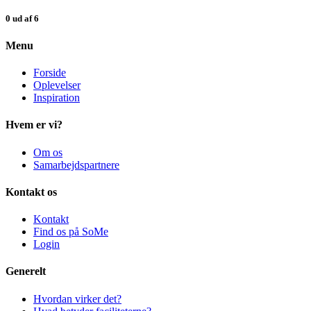
0 ud af 6
Menu
Forside
Oplevelser
Inspiration
Hvem er vi?
Om os
Samarbejdspartnere
Kontakt os
Kontakt
Find os på SoMe
Login
Generelt
Hvordan virker det?