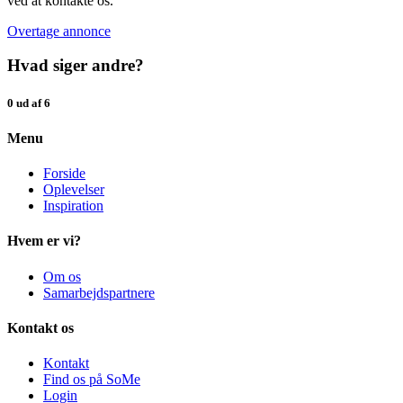
ved at kontakte os.
Overtage annonce
Hvad siger andre?
0 ud af 6
Menu
Forside
Oplevelser
Inspiration
Hvem er vi?
Om os
Samarbejdspartnere
Kontakt os
Kontakt
Find os på SoMe
Login