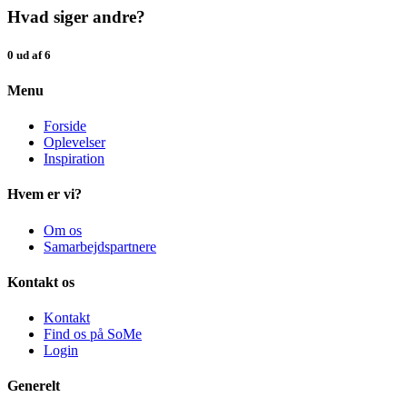
Hvad siger andre?
0 ud af 6
Menu
Forside
Oplevelser
Inspiration
Hvem er vi?
Om os
Samarbejdspartnere
Kontakt os
Kontakt
Find os på SoMe
Login
Generelt