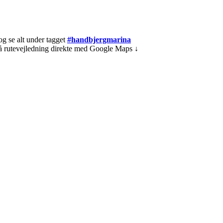
og se alt under tagget
#handbjergmarina
få rutevejledning direkte med Google Maps ↓