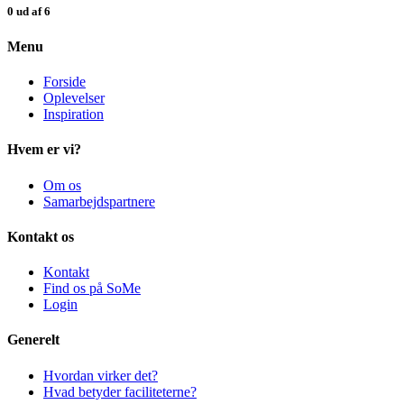
0 ud af 6
Menu
Forside
Oplevelser
Inspiration
Hvem er vi?
Om os
Samarbejdspartnere
Kontakt os
Kontakt
Find os på SoMe
Login
Generelt
Hvordan virker det?
Hvad betyder faciliteterne?