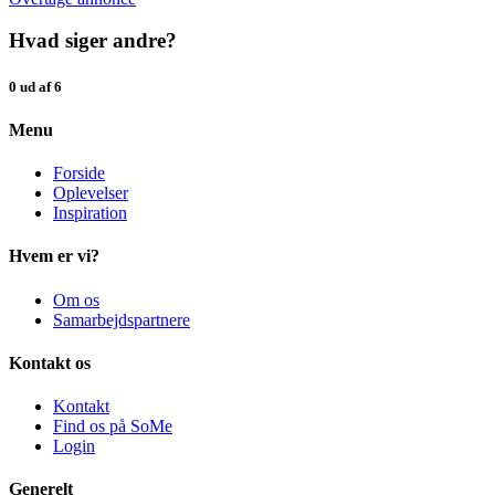
Hvad siger andre?
0 ud af 6
Menu
Forside
Oplevelser
Inspiration
Hvem er vi?
Om os
Samarbejdspartnere
Kontakt os
Kontakt
Find os på SoMe
Login
Generelt