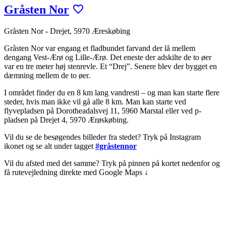
Gråsten Nor
Gråsten Nor - Drejet, 5970 Æreskøbing
Gråsten Nor var engang et fladbundet farvand der lå mellem
dengang Vest-Ærø og Lille-Ærø. Det eneste der adskilte de to øer
var en tre meter høj stenrevle. Et “Drej”. Senere blev der bygget en
dæmning mellem de to øer.
I området finder du en 8 km lang vandresti – og man kan starte flere
steder, hvis man ikke vil gå alle 8 km. Man kan starte ved
flyvepladsen på Dorotheadalsvej 11, 5960 Marstal eller ved p-
pladsen på Drejet 4, 5970 Ærøskøbing.
Vil du se de besøgendes billeder fra stedet? Tryk på Instagram
ikonet og se alt under tagget
#gråstennor
Vil du afsted med det samme? Tryk på pinnen på kortet nedenfor og
få rutevejledning direkte med Google Maps ↓