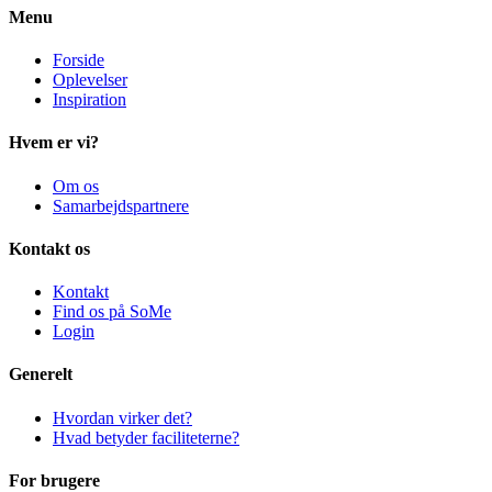
Menu
Forside
Oplevelser
Inspiration
Hvem er vi?
Om os
Samarbejdspartnere
Kontakt os
Kontakt
Find os på SoMe
Login
Generelt
Hvordan virker det?
Hvad betyder faciliteterne?
For brugere