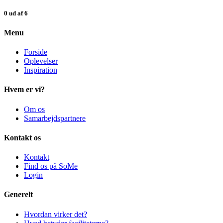
0 ud af 6
Menu
Forside
Oplevelser
Inspiration
Hvem er vi?
Om os
Samarbejdspartnere
Kontakt os
Kontakt
Find os på SoMe
Login
Generelt
Hvordan virker det?