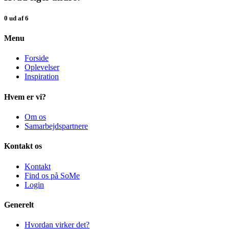
0 ud af 6
Menu
Forside
Oplevelser
Inspiration
Hvem er vi?
Om os
Samarbejdspartnere
Kontakt os
Kontakt
Find os på SoMe
Login
Generelt
Hvordan virker det?