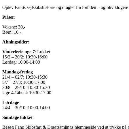
Oplev Fanøs sejlskibshistorie og dragter fra fortiden – og bliv kloger
Priser:
Voksne: 30,-
Børn: 10,-
Åbningstider:
Vinterferie uge 7
: Lukket
15/2 – 20/2: 10:30-16:00
Lørdag: 10:00-14:00
Mandag-fredag
21/4 – 02/7: 10:30-15:30
5/7 – 27/8: 10:30-17:00
30/8 – 29/10: 10:30-15:30
Uge 42 åbent: 10:30-17:00
Lørdage
24/4 – 30/10: 10:00-14:00
Søndage lukket
Besøg Fanø Skibsfart & Dragtsamlings hjemmeside ved at trykke på 