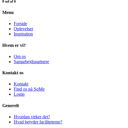
0 ud af 6
Menu
Forside
Oplevelser
Inspiration
Hvem er vi?
Om os
Samarbejdspartnere
Kontakt os
Kontakt
Find os på SoMe
Login
Generelt
Hvordan virker det?
Hvad betyder faciliteterne?