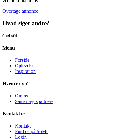
ved at kontakte os.
Overtage annonce
Hvad siger andre?
0 ud af 6
Menu
Forside
Oplevelser
Inspiration
Hvem er vi?
Om os
Samarbejdspartnere
Kontakt os
Kontakt
Find os på SoMe
Login