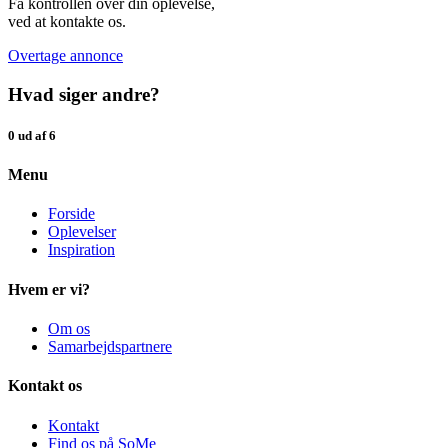
Få kontrollen over din oplevelse,
ved at kontakte os.
Overtage annonce
Hvad siger andre?
0 ud af 6
Menu
Forside
Oplevelser
Inspiration
Hvem er vi?
Om os
Samarbejdspartnere
Kontakt os
Kontakt
Find os på SoMe