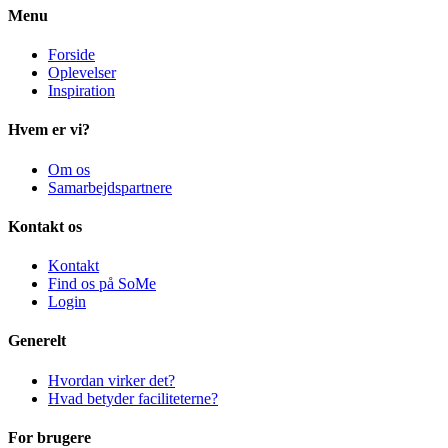
Menu
Forside
Oplevelser
Inspiration
Hvem er vi?
Om os
Samarbejdspartnere
Kontakt os
Kontakt
Find os på SoMe
Login
Generelt
Hvordan virker det?
Hvad betyder faciliteterne?
For brugere