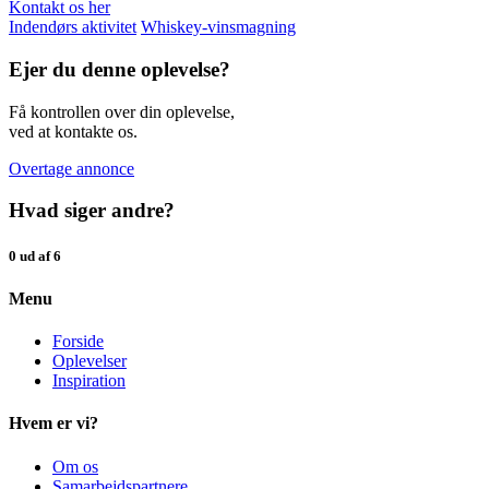
Kontakt os her
Indendørs aktivitet
Whiskey-vinsmagning
Ejer du denne oplevelse?
Få kontrollen over din oplevelse,
ved at kontakte os.
Overtage annonce
Hvad siger andre?
0 ud af 6
Menu
Forside
Oplevelser
Inspiration
Hvem er vi?
Om os
Samarbejdspartnere