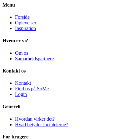
Menu
Forside
Oplevelser
Inspiration
Hvem er vi?
Om os
Samarbejdspartnere
Kontakt os
Kontakt
Find os på SoMe
Login
Generelt
Hvordan virker det?
Hvad betyder faciliteterne?
For brugere