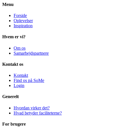
Menu
Forside
Oplevelser
Inspiration
Hvem er vi?
Om os
Samarbejdspartnere
Kontakt os
Kontakt
Find os på SoMe
Login
Generelt
Hvordan virker det?
Hvad betyder faciliteterne?
For brugere