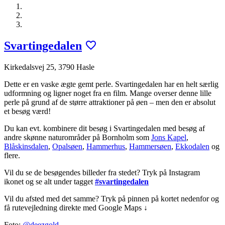
Svartingedalen
Kirkedalsvej 25, 3790 Hasle
Dette er en vaske ægte gemt perle. Svartingedalen har en helt særlig
udformning og ligner noget fra en film. Mange overser denne lille
perle på grund af de større attraktioner på øen – men den er absolut
et besøg værd!
Du kan evt. kombinere dit besøg i Svartingedalen med besøg af
andre skønne naturområder på Bornholm som
Jons Kapel
,
Blåskinsdalen
,
Opalsøen
,
Hammerhus
,
Hammersøen
,
Ekkodalen
og
flere.
Vil du se de besøgendes billeder fra stedet? Tryk på Instagram
ikonet og se alt under tagget
#svartingedalen
Vil du afsted med det samme? Tryk på pinnen på kortet nedenfor og
få rutevejledning direkte med Google Maps ↓
Foto:
@deezgold