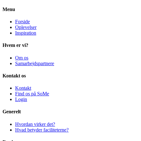
Menu
Forside
Oplevelser
Inspiration
Hvem er vi?
Om os
Samarbejdspartnere
Kontakt os
Kontakt
Find os på SoMe
Login
Generelt
Hvordan virker det?
Hvad betyder faciliteterne?