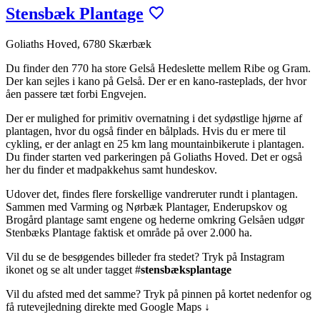
Stensbæk Plantage
Goliaths Hoved, 6780 Skærbæk
Du finder den 770 ha store Gelså Hedeslette mellem Ribe og Gram.
Der kan sejles i kano på Gelså. Der er en kano-rasteplads, der hvor
åen passere tæt forbi Engvejen.
Der er mulighed for primitiv overnatning i det sydøstlige hjørne af
plantagen, hvor du også finder en bålplads. Hvis du er mere til
cykling, er der anlagt en 25 km lang mountainbikerute i plantagen.
Du finder starten ved parkeringen på Goliaths Hoved. Det er også
her du finder et madpakkehus samt hundeskov.
Udover det, findes flere forskellige vandreruter rundt i plantagen.
Sammen med Varming og Nørbæk Plantager, Enderupskov og
Brogård plantage samt engene og hederne omkring Gelsåen udgør
Stenbæks Plantage faktisk et område på over 2.000 ha.
Vil du se de besøgendes billeder fra stedet? Tryk på Instagram
ikonet og se alt under tagget #
stensbæksplantage
Vil du afsted med det samme? Tryk på pinnen på kortet nedenfor og
få rutevejledning direkte med Google Maps ↓