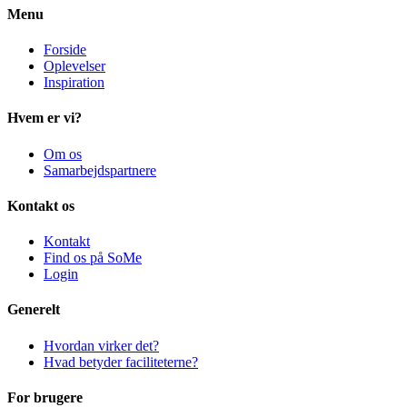
Menu
Forside
Oplevelser
Inspiration
Hvem er vi?
Om os
Samarbejdspartnere
Kontakt os
Kontakt
Find os på SoMe
Login
Generelt
Hvordan virker det?
Hvad betyder faciliteterne?
For brugere