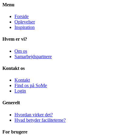
Menu
Forside
Oplevelser
Inspiration
Hvem er vi?
Om os
Samarbejdspartnere
Kontakt os
Kontakt
Find os på SoMe
Login
Generelt
Hvordan virker det?
Hvad betyder faciliteterne?
For brugere