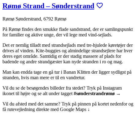
Rømø Strand – Sønderstrand
Rømø Sønderstrand, 6792 Rømø
På Rømø findes den smukke flade sandstrand, der er samlingspunkt
for familier og aktive unge, der vil lege med vind-sejlads.
Det er nemlig tilladt med strandsejlads med tre-hjulede køretøjer der
drives af vinden. Kite-buggies og almindelige strandsejlere har hver
deres eget område. Samtidig er der stadig massere af plads for
badende og andre strandgæster kan nyde stranden i ro og mag.
Man kan endda tage en gå tur i Banan Klitten der ligger sydligst på
stranden, hvis man mere er til en vandretur.
Vil du se de besøgendes billeder fra stedet? Tryk på Instagram
ikonet til højre og se alt under tagget
#sønderstrandrømø →
Vil du afsted med det samme? Tryk på pinnen på kortet nedenfor og
få rutevejledning direkte med Google Maps ↓