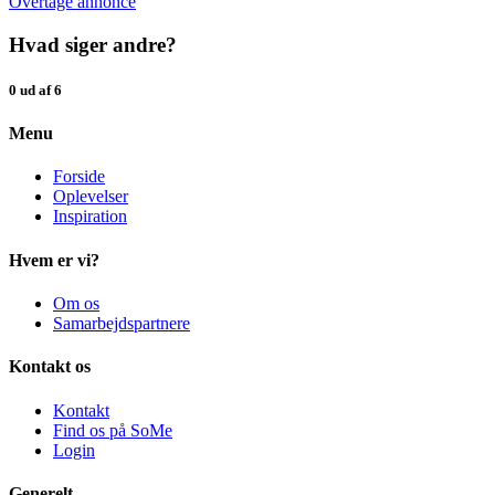
Overtage annonce
Hvad siger andre?
0 ud af 6
Menu
Forside
Oplevelser
Inspiration
Hvem er vi?
Om os
Samarbejdspartnere
Kontakt os
Kontakt
Find os på SoMe
Login
Generelt