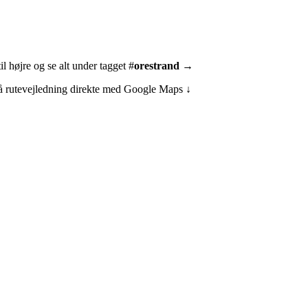
l højre og se alt under tagget #
orestrand
→
få rutevejledning direkte med Google Maps ↓