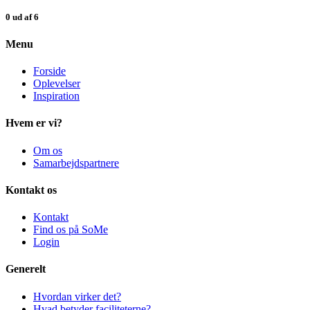
0 ud af 6
Menu
Forside
Oplevelser
Inspiration
Hvem er vi?
Om os
Samarbejdspartnere
Kontakt os
Kontakt
Find os på SoMe
Login
Generelt
Hvordan virker det?
Hvad betyder faciliteterne?