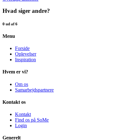
Hvad siger andre?
0 ud af 6
Menu
Forside
Oplevelser
Inspiration
Hvem er vi?
Om os
Samarbejdspartnere
Kontakt os
Kontakt
Find os på SoMe
Login
Generelt