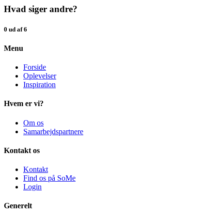
Hvad siger andre?
0 ud af 6
Menu
Forside
Oplevelser
Inspiration
Hvem er vi?
Om os
Samarbejdspartnere
Kontakt os
Kontakt
Find os på SoMe
Login
Generelt