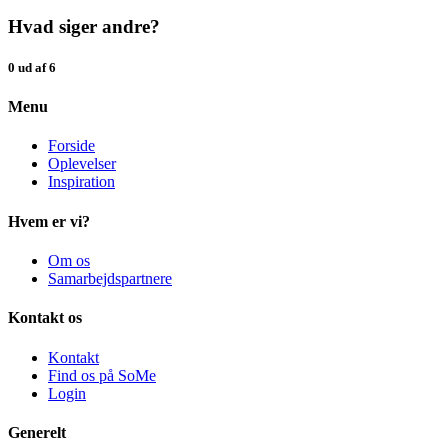
Hvad siger andre?
0 ud af 6
Menu
Forside
Oplevelser
Inspiration
Hvem er vi?
Om os
Samarbejdspartnere
Kontakt os
Kontakt
Find os på SoMe
Login
Generelt