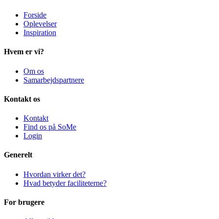
Forside
Oplevelser
Inspiration
Hvem er vi?
Om os
Samarbejdspartnere
Kontakt os
Kontakt
Find os på SoMe
Login
Generelt
Hvordan virker det?
Hvad betyder faciliteterne?
For brugere