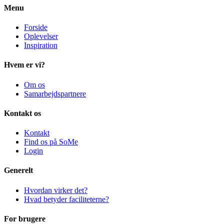
Menu
Forside
Oplevelser
Inspiration
Hvem er vi?
Om os
Samarbejdspartnere
Kontakt os
Kontakt
Find os på SoMe
Login
Generelt
Hvordan virker det?
Hvad betyder faciliteterne?
For brugere