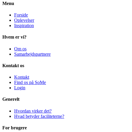
Menu
Forside
Oplevelser
Inspiration
Hvem er vi?
Om os
Samarbejdspartnere
Kontakt os
Kontakt
Find os på SoMe
Login
Generelt
Hvordan virker det?
Hvad betyder faciliteterne?
For brugere