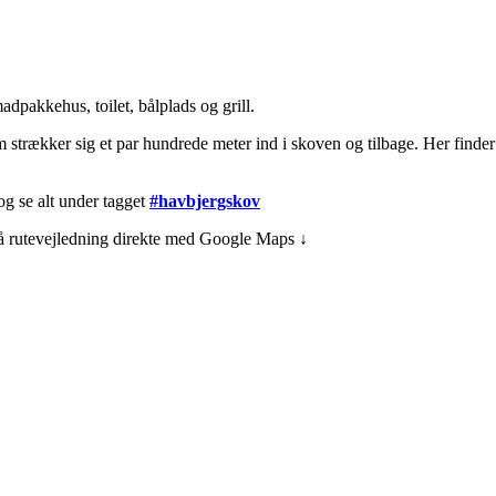
pakkehus, toilet, bålplads og grill.
trækker sig et par hundrede meter ind i skoven og tilbage. Her finder du
og se alt under tagget
#havbjergskov
få rutevejledning direkte med Google Maps ↓