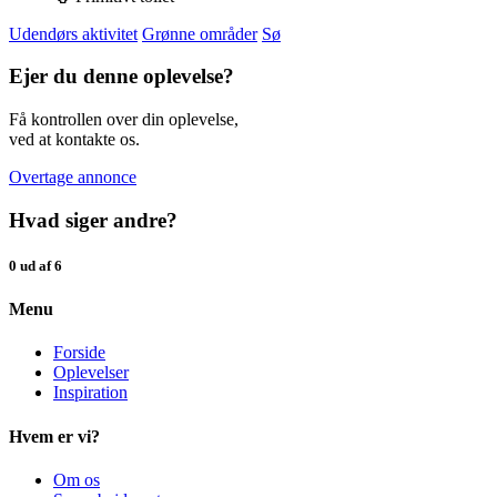
Udendørs aktivitet
Grønne områder
Sø
Ejer du denne oplevelse?
Få kontrollen over din oplevelse,
ved at kontakte os.
Overtage annonce
Hvad siger andre?
0 ud af 6
Menu
Forside
Oplevelser
Inspiration
Hvem er vi?
Om os