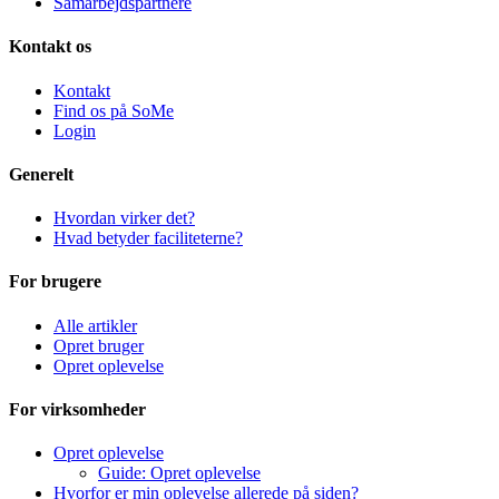
Samarbejdspartnere
Kontakt os
Kontakt
Find os på SoMe
Login
Generelt
Hvordan virker det?
Hvad betyder faciliteterne?
For brugere
Alle artikler
Opret bruger
Opret oplevelse
For virksomheder
Opret oplevelse
Guide: Opret oplevelse
Hvorfor er min oplevelse allerede på siden?