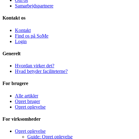
Om os
Samarbejdspartnere
Kontakt os
Kontakt
Find os på SoMe
Login
Generelt
Hvordan virker det?
Hvad betyder faciliteterne?
For brugere
Alle artikler
Opret bruger
Opret oplevelse
For virksomheder
Opret oplevelse
Guide: Opret oplevelse