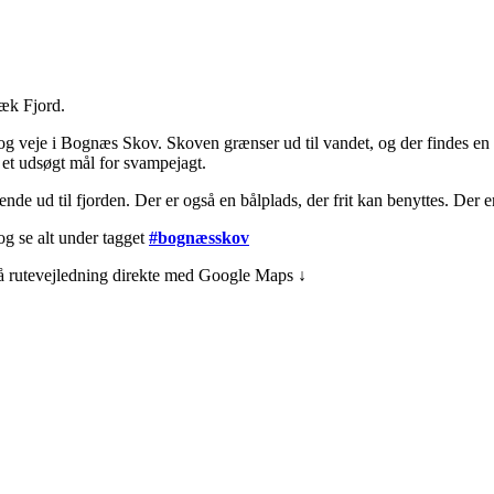
bæk Fjord.
og veje i Bognæs Skov. Skoven grænser ud til vandet, og der findes en l
 et udsøgt mål for svampejagt.
gende ud til fjorden. Der er også en bålplads, der frit kan benyttes. Der 
og se alt under tagget
#bognæsskov
få rutevejledning direkte med Google Maps ↓