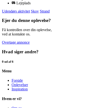
Lejrplads
Udendørs aktivitet
Skov
Strand
Ejer du denne oplevelse?
Få kontrollen over din oplevelse,
ved at kontakte os.
Overtage annonce
Hvad siger andre?
0 ud af 6
Menu
Forside
Oplevelser
Inspiration
Hvem er vi?