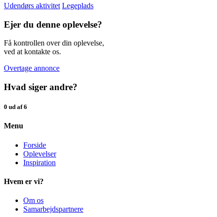
Udendørs aktivitet
Legeplads
Ejer du denne oplevelse?
Få kontrollen over din oplevelse,
ved at kontakte os.
Overtage annonce
Hvad siger andre?
0 ud af 6
Menu
Forside
Oplevelser
Inspiration
Hvem er vi?
Om os
Samarbejdspartnere