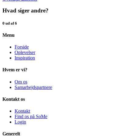
Hvad siger andre?
0 ud af 6
Menu
Forside
Oplevelser
Inspiration
Hvem er vi?
Om os
Samarbejdspartnere
Kontakt os
Kontakt
Find os på SoMe
Login
Generelt