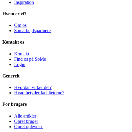
Inspiration
Hvem er vi?
Om os
Samarbejdspartnere
Kontakt os
Kontakt
Find os på SoMe
Login
Generelt
Hvordan virker det?
Hvad betyder faciliteterne?
For brugere
Alle artikler
Opret bruger
Opret oplevelse