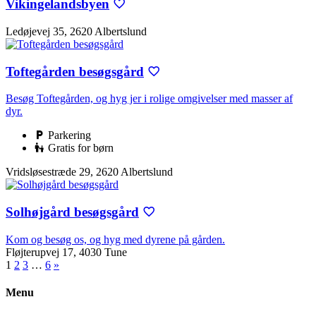
Vikingelandsbyen
Ledøjevej 35, 2620 Albertslund
Toftegården besøgsgård
Besøg Toftegården, og hyg jer i rolige omgivelser med masser af
dyr.
Parkering
Gratis for børn
Vridsløsestræde 29, 2620 Albertslund
Solhøjgård besøgsgård
Kom og besøg os, og hyg med dyrene på gården.
Fløjterupvej 17, 4030 Tune
1
2
3
…
6
»
Menu