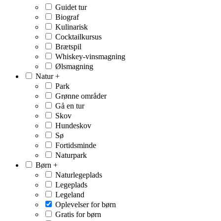
Guidet tur
Biograf
Kulinarisk
Cocktailkursus
Brætspil
Whiskey-vinsmagning
Ølsmagning
Natur
+
Park
Grønne områder
Gå en tur
Skov
Hundeskov
Sø
Fortidsminde
Naturpark
Børn
+
Naturlegeplads
Legeplads
Legeland
Oplevelser for børn
Gratis for børn