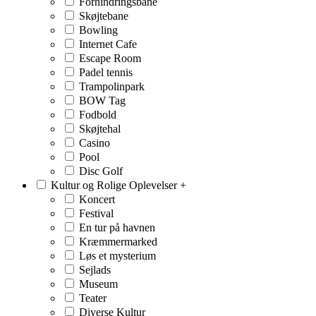
Forhindringsbane
Skøjtebane
Bowling
Internet Cafe
Escape Room
Padel tennis
Trampolinpark
BOW Tag
Fodbold
Skøjtehal
Casino
Pool
Disc Golf
Kultur og Rolige Oplevelser
+
Koncert
Festival
En tur på havnen
Kræmmermarked
Løs et mysterium
Sejlads
Museum
Teater
Diverse Kultur