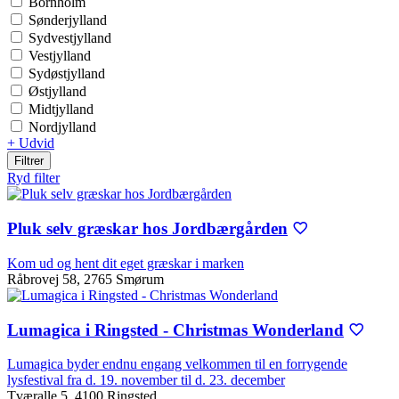
Bornholm
Sønderjylland
Sydvestjylland
Vestjylland
Sydøstjylland
Østjylland
Midtjylland
Nordjylland
+ Udvid
Filtrer
Ryd filter
Pluk selv græskar hos Jordbærgården
Kom ud og hent dit eget græskar i marken
Råbrovej 58, 2765 Smørum
Lumagica i Ringsted - Christmas Wonderland
Lumagica byder endnu engang velkommen til en forrygende
lysfestival fra d. 19. november til d. 23. december
Tværalle 5, 4100 Ringsted