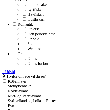
Put and take
Lystfiskeri
Havfiskeri
Kystfiskeri
Romantik
+
Diverse
Den perfekte date
Ophold
Spa
Wellness
Gratis
+
Gratis
Gratis for børn
+ Udvid
Hvilke område vil du se?
København
Storkøbenhavn
Nordsjælland
Midt- og Vestsjælland
Sydsjælland og Lolland Falster
Fyn