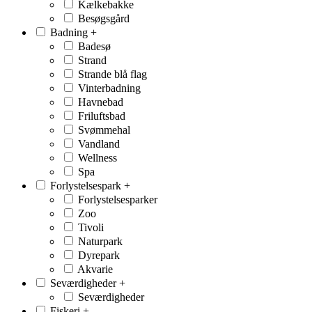
Kælkebakke
Besøgsgård
Badning
+
Badesø
Strand
Strande blå flag
Vinterbadning
Havnebad
Friluftsbad
Svømmehal
Vandland
Wellness
Spa
Forlystelsespark
+
Forlystelsesparker
Zoo
Tivoli
Naturpark
Dyrepark
Akvarie
Seværdigheder
+
Seværdigheder
Fiskeri
+