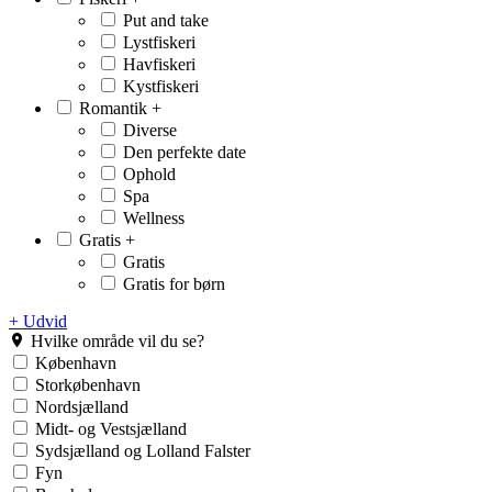
Put and take
Lystfiskeri
Havfiskeri
Kystfiskeri
Romantik
+
Diverse
Den perfekte date
Ophold
Spa
Wellness
Gratis
+
Gratis
Gratis for børn
+ Udvid
Hvilke område vil du se?
København
Storkøbenhavn
Nordsjælland
Midt- og Vestsjælland
Sydsjælland og Lolland Falster
Fyn