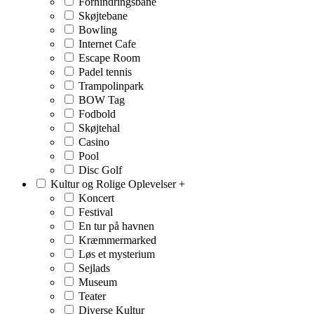
Forhindringsbane
Skøjtebane
Bowling
Internet Cafe
Escape Room
Padel tennis
Trampolinpark
BOW Tag
Fodbold
Skøjtehal
Casino
Pool
Disc Golf
Kultur og Rolige Oplevelser
+
Koncert
Festival
En tur på havnen
Kræmmermarked
Løs et mysterium
Sejlads
Museum
Teater
Diverse Kultur