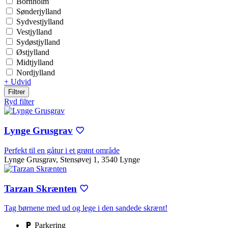
Bornholm
Sønderjylland
Sydvestjylland
Vestjylland
Sydøstjylland
Østjylland
Midtjylland
Nordjylland
+ Udvid
Filtrer
Ryd filter
Lynge Grusgrav
Perfekt til en gåtur i et grønt område
Lynge Grusgrav, Stensøvej 1, 3540 Lynge
Tarzan Skrænten
Tag børnene med ud og lege i den sandede skrænt!
Parkering