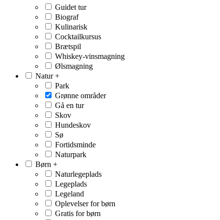
Guidet tur
Biograf
Kulinarisk
Cocktailkursus
Brætspil
Whiskey-vinsmagning
Ølsmagning
Natur
+
Park
Grønne områder
Gå en tur
Skov
Hundeskov
Sø
Fortidsminde
Naturpark
Børn
+
Naturlegeplads
Legeplads
Legeland
Oplevelser for børn
Gratis for børn