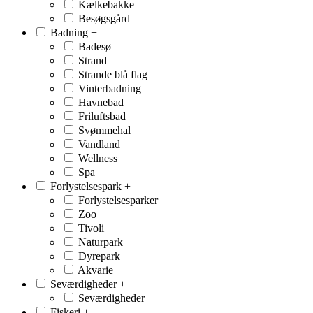
Kælkebakke
Besøgsgård
Badning
+
Badesø
Strand
Strande blå flag
Vinterbadning
Havnebad
Friluftsbad
Svømmehal
Vandland
Wellness
Spa
Forlystelsespark
+
Forlystelsesparker
Zoo
Tivoli
Naturpark
Dyrepark
Akvarie
Seværdigheder
+
Seværdigheder
Fiskeri
+